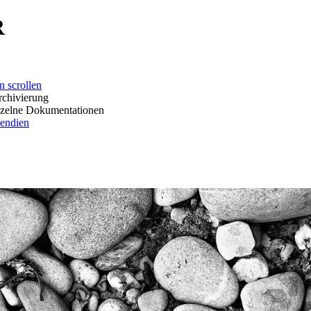
R
ollen
erung
okumentationen
dien