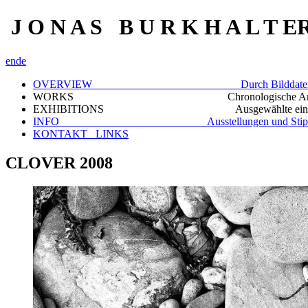
J O N A S B U R K H A L T E
en
de
OVERVIEW Durch Bilddaten scr
WORKS Chronologische Archivi
EXHIBITIONS Ausgewählte einzelne D
INFO Ausstellungen und Stipen
KONTAKT_ LINKS
CLOVER 2008