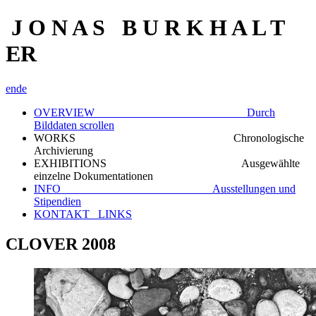
J O N A S B U R K H A L T
ER
en
de
OVERVIEW Durch
Bilddaten scrollen
WORKS Chronologische
Archivierung
EXHIBITIONS Ausgewählte
einzelne Dokumentationen
INFO Ausstellungen und
Stipendien
KONTAKT_ LINKS
CLOVER 2008