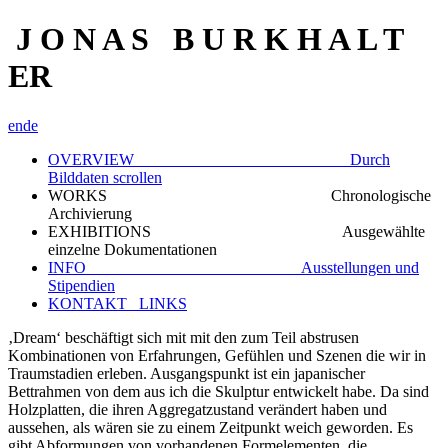
J O N A S B U R K H A L T
ER
en
de
OVERVIEW Durch
Bilddaten scrollen
WORKS Chronologische
Archivierung
EXHIBITIONS Ausgewählte
einzelne Dokumentationen
INFO Ausstellungen und
Stipendien
KONTAKT_ LINKS
‚Dream‘ beschäftigt sich mit mit den zum Teil abstrusen
Kombinationen von Erfahrungen, Gefühlen und Szenen die wir in
Traumstadien erleben. Ausgangspunkt ist ein japanischer
Bettrahmen von dem aus ich die Skulptur entwickelt habe. Da sind
Holzplatten, die ihren Aggregatzustand verändert haben und
aussehen, als wären sie zu einem Zeitpunkt weich geworden. Es
gibt Abformungen von vorhandenen Formelementen, die