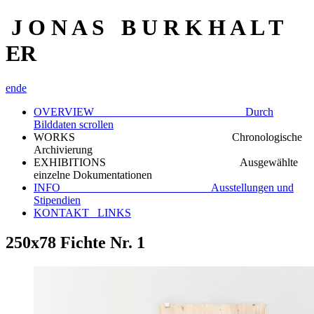
J O N A S B U R K H A L T
ER
en
de
OVERVIEW Durch
Bilddaten scrollen
WORKS Chronologische
Archivierung
EXHIBITIONS Ausgewählte
einzelne Dokumentationen
INFO Ausstellungen und
Stipendien
KONTAKT_ LINKS
250x78 Fichte Nr. 1