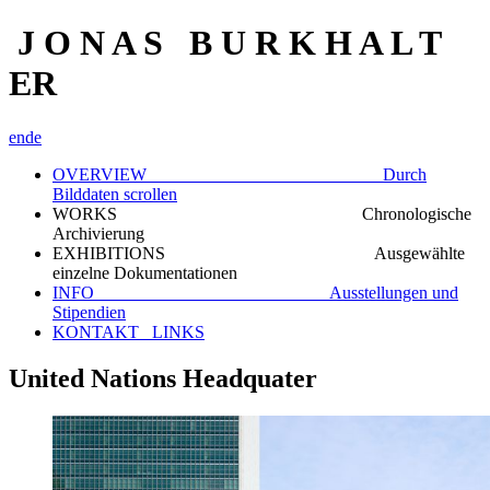
J O N A S B U R K H A L T
ER
en
de
OVERVIEW Durch
Bilddaten scrollen
WORKS Chronologische
Archivierung
EXHIBITIONS Ausgewählte
einzelne Dokumentationen
INFO Ausstellungen und
Stipendien
KONTAKT_ LINKS
United Nations Headquater