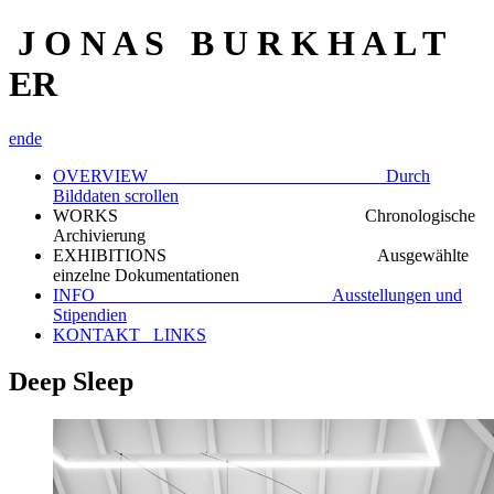
J O N A S B U R K H A L T
ER
en
de
OVERVIEW Durch
Bilddaten scrollen
WORKS Chronologische
Archivierung
EXHIBITIONS Ausgewählte
einzelne Dokumentationen
INFO Ausstellungen und
Stipendien
KONTAKT_ LINKS
Deep Sleep