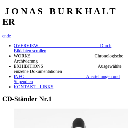
J O N A S B U R K H A L T
ER
en
de
OVERVIEW Durch
Bilddaten scrollen
WORKS Chronologische
Archivierung
EXHIBITIONS Ausgewählte
einzelne Dokumentationen
INFO Ausstellungen und
Stipendien
KONTAKT_ LINKS
CD-Ständer Nr.1