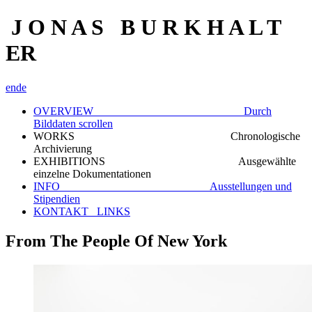
J O N A S B U R K H A L T
ER
en
de
OVERVIEW Durch
Bilddaten scrollen
WORKS Chronologische
Archivierung
EXHIBITIONS Ausgewählte
einzelne Dokumentationen
INFO Ausstellungen und
Stipendien
KONTAKT_ LINKS
From The People Of New York