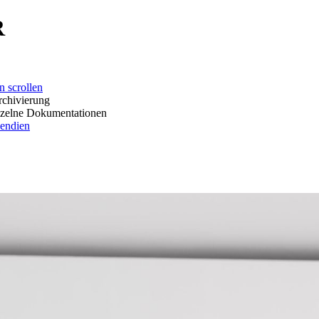
R
ollen
erung
okumentationen
dien