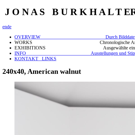
J O N A S B U R K H A L T E
en
de
OVERVIEW Durch Bilddaten scr
WORKS Chronologische Archivi
EXHIBITIONS Ausgewählte einzelne D
INFO Ausstellungen und Stipen
KONTAKT_ LINKS
240x40, American walnut