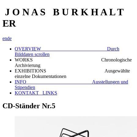
J O N A S B U R K H A L T
ER
en
de
OVERVIEW Durch
Bilddaten scrollen
WORKS Chronologische
Archivierung
EXHIBITIONS Ausgewählte
einzelne Dokumentationen
INFO Ausstellungen und
Stipendien
KONTAKT_ LINKS
CD-Ständer Nr.5