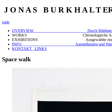
J O N A S B U R K H A L T E
en
de
OVERVIEW Durch Bilddaten scr
WORKS Chronologische Archivi
EXHIBITIONS Ausgewählte einzelne D
INFO Ausstellungen und Stipen
KONTAKT_ LINKS
Space walk