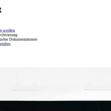
R
ollen
erung
okumentationen
dien